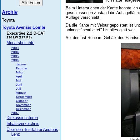
Ich hatte festges
Beim Untersuchen der Kante konnte ich 
Archiv
geschlossenen Zustand die Auflagefläch
Auflage verschiebt.
Toyota
Da die Kante mit Velour gepolstert ist u
Toyota Avensis Combi
solange "bearbeitet" bis alles glatt war.
Executive 2.2 D-CAT
Seitdem ist Ruhe im Gebälk des Handsc
130
kW
(177
PS
)
Monatsberichte
2003
2004
2005
2006
Januar
Februar
März
April
Mai
Juni
Juli
August
September
Oktober
November
Dezember
2007
Diskussionsforen
Inhaltsverzeichnis
Über den Testfahrer Andreas
Lenz
Handsc