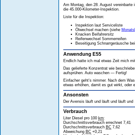
Am Montag, den 28. August vereinbarte 
die 45.000-Kilometer-Inspektion.
Liste für die Inspektion:
Inspektion laut Serviceliste
Ölwechsel machen (siehe
Monatsb
Knacken Beifahrersitz
Reifenwechsel Sommerreifen
Beseitigung Schnarrgeräusche be
Anwendung E55
Endlich hatte ich mal etwas Zeit mich m
Das gelieferte Konzentrat wie beschrie
aufsprühen. Auto waschen — Fertig!
Einfacher geht’s nimmer. Nach dem Was
etwas erhöhen, damit es gut wirkt, oder
Ansonsten
Der Avensis läuft und läuft und läuft und
Verbrauch
Liter Diesel pro 100
km
:
Durchschnittsverbrauch errechnet 7,41
Durchschnittsverbrauch
BC
7,62
Abweichung
BC
+0,21