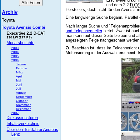
Erschwerend kommt
und dem 2.2
D-CA
Herstellers, doch nicht für den Avensis
Archiv
Eine langwierige Suche begann. Parallel
Toyota
Nach langer Suche und "Felgenanprobieren
Toyota Avensis Combi
und Felgenhersteller
bietet. Zwar ist auc
Executive 2.2 D-CAT
man kann auf dieser Seite bleiben und a
130
kW
(177
PS
)
angezeigten Felge nachgeschaut werden,
Monatsberichte
Zu Beachten ist, dass im Felgenbericht 
2003
2004
Motorisierung in der Auswahl erscheint. Is
2005
2006
Januar
Februar
März
April
Mai
Juni
Juli
August
September
Oktober
November
Dezember
2007
Diskussionsforen
Inhaltsverzeichnis
Über den Testfahrer Andreas
Lenz