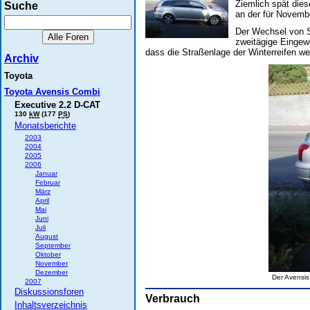
Ziemlich spät dies
Suche
an der für Novemb
Der Wechsel von S
zweitägige Eingew
dass die Straßenlage der Winterreifen we
Archiv
Toyota
Toyota Avensis Combi
Executive 2.2 D-CAT
130
kW
(177
PS
)
Monatsberichte
2003
2004
2005
2006
Januar
Februar
März
April
Mai
Juni
Juli
August
September
Oktober
November
Dezember
Der Avensis
2007
Diskussionsforen
Verbrauch
Inhaltsverzeichnis