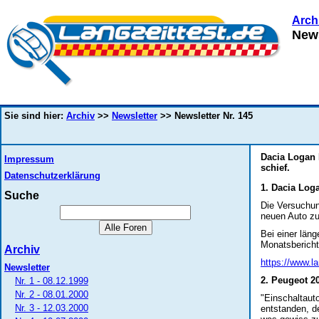
Arch
News
Sie sind hier:
Archiv
>>
Newsletter
>> Newsletter Nr. 145
Dacia Logan 
Impressum
schief.
Datenschutzerklärung
1. Dacia Log
Suche
Die Versuchung
neuen Auto z
Bei einer läng
Monatsbericht
Archiv
https://www.la
Newsletter
2. Peugeot 2
Nr. 1 - 08.12.1999
Nr. 2 - 08.01.2000
"Einschaltauto
Nr. 3 - 12.03.2000
entstanden, d