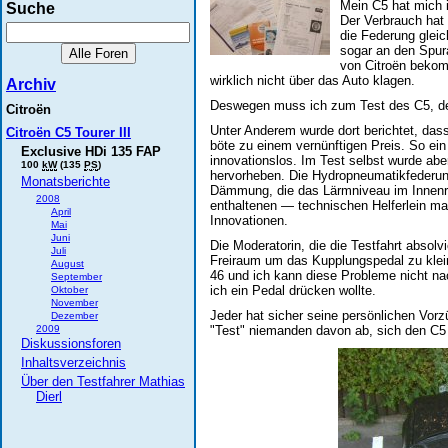
Mein C5 hat mich
Suche
Der Verbrauch hat
die Federung gleic
sogar an den Spura
von Citroën bekom
wirklich nicht über das Auto klagen.
Archiv
Deswegen muss ich zum Test des C5, der
Citroën
Unter Anderem wurde dort berichtet, das
Citroën C5 Tourer III
böte zu einem vernünftigen Preis. So ei
Exclusive HDi 135 FAP
innovationslos. Im Test selbst wurde ab
100
kW
(135
PS
)
hervorheben. Die Hydropneumatikfederun
Monatsberichte
Dämmung, die das Lärmniveau im Innenra
2008
enthaltenen — technischen Helferlein mach
April
Innovationen.
Mai
Juni
Die Moderatorin, die die Testfahrt absolv
Juli
Freiraum um das Kupplungspedal zu klei
August
46 und ich kann diese Probleme nicht na
September
ich ein Pedal drücken wollte.
Oktober
November
Jeder hat sicher seine persönlichen Vorzü
Dezember
2009
"Test" niemanden davon ab, sich den C
Diskussionsforen
Inhaltsverzeichnis
Über den Testfahrer Mathias
Dierl