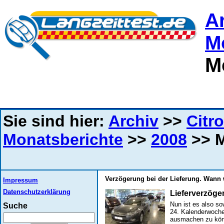
A
M
M
Sie sind hier:
Archiv
>>
Citro
Monatsberichte
>>
2008
>> M
Verzögerung bei der Lieferung. Wann w
Impressum
Datenschutzerklärung
Lieferverzöge
Nun ist es also so
Suche
24. Kalenderwoche
ausmachen zu könn