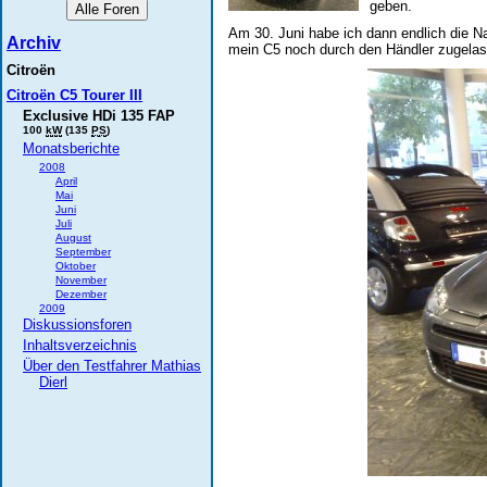
geben.
Am 30. Juni habe ich dann endlich die 
Archiv
mein C5 noch durch den Händler zugelass
Citroën
Citroën C5 Tourer III
Exclusive HDi 135 FAP
100
kW
(135
PS
)
Monatsberichte
2008
April
Mai
Juni
Juli
August
September
Oktober
November
Dezember
2009
Diskussionsforen
Inhaltsverzeichnis
Über den Testfahrer Mathias
Dierl