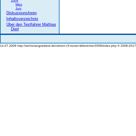
2009
März
Juni
Diskussionsforen
Inhaltsverzeichnis
Über den Testfahrer Mathias
Dierl
14.07.2009 http://archiv.langzeittest.de/citroen-c5-tourer-iii/berichte/2009/index.php © 2008-201