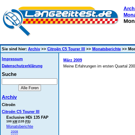
Arch
Mona
Mona
Sie sind hier:
Archiv
>>
Citroën C5 Tourer III
>>
Monatsberichte
>> Mon
Impressum
März 2009
Datenschutzerklärung
Meine Erfahrungen im ersten Quartal 200
Suche
Archiv
Citroën
Citroën C5 Tourer III
Exclusive HDi 135 FAP
100
kW
(135
PS
)
Monatsberichte
2008