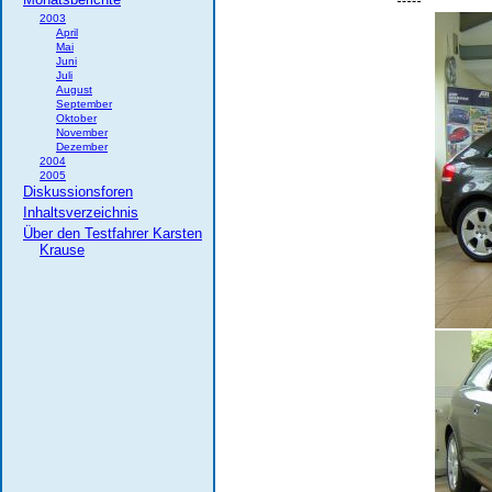
2003
April
Mai
Juni
Juli
August
September
Oktober
November
Dezember
2004
2005
Diskussionsforen
Inhaltsverzeichnis
Über den Testfahrer Karsten
Krause