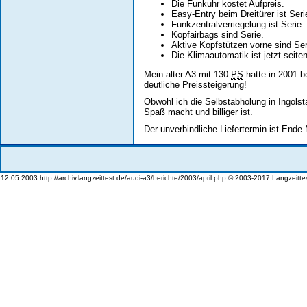
Die Funkuhr kostet Aufpreis.
Easy-Entry beim Dreitürer ist Seri
Funkzentralverriegelung ist Serie.
Kopfairbags sind Serie.
Aktive Kopfstützen vorne sind Ser
Die Klimaautomatik ist jetzt seiten
Mein alter A3 mit 130
PS
hatte in 2001 b
deutliche Preissteigerung!
Obwohl ich die Selbstabholung in Ingols
Spaß macht und billiger ist.
Der unverbindliche Liefertermin ist Ende
12.05.2003 http://archiv.langzeittest.de/audi-a3/berichte/2003/april.php © 2003-2017 Langzeitt