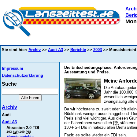
Arch
Beri
Mona
Sie sind hier:
Archiv
>>
Audi A3
>>
Berichte
>>
2003
>> Monatsbericht 
Die Entscheidungsphase: Anforderung
Impressum
Ausstattung und Preise.
Datenschutzerklärung
Meine Anford
Suche
Die Autokaufgedank
Jahr die 100.000 K
wesentlich weniger
zwangsläufig alle 
Archiv
Da wir höchstens zu zweit oder ich allei
Rückbank weniger ausschlaggebend. Die B
Audi
Preis sind viel wichtiger. Aus diesen Gr
Audi A3
der FahrerInnen wesentlich
PS
-stärkerer
130-PS-TDIs in nahezu allen Drehzahlb
Attraction 2.0 TDI
103
kW
(140
PS
)
Fazit: es sollte wieder ein
TDI
sein.
Monatsberichte