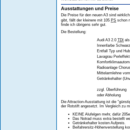
Ausstattungen und Preise
Die Preise für den neuen A3 sind wirkli
gibt, fällt der kleinere mit 105
PS
schon ma
finde ich übrigens sehr gut.
Die Bestellung:
Audi A3 2.0
TDI
als
Innenfarbe Schwar
Entfall Typ und Hu
Lavagrau Perleffekt
Komfortklimaautom
Radioanlage Chorus
Mittelarmlehne vor
Getränkehalter (Un
zzgl. Überführung
oder Abholung
Die Attraction-Ausstattung ist die "günsti
der Rotstift angesetzt. Im Vergleich zu m
KEINE Alufelgen mehr, dafür 205er
Das Notrad muss extra bestellt we
Getränkehalter kosten Aufpreis.
Beifahrersitz-Höhenverstellung kos