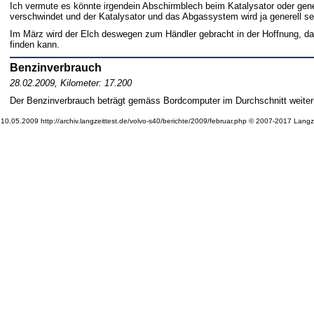
Ich vermute es könnte irgendein Abschirmblech beim Katalysator oder gene
verschwindet und der Katalysator und das Abgassystem wird ja generell seh
Im März wird der Elch deswegen zum Händler gebracht in der Hoffnung, da
finden kann.
Benzinverbrauch
28.02.2009, Kilometer: 17.200
Der Benzinverbrauch beträgt gemäss Bordcomputer im Durchschnitt weiterhi
10.05.2009 http://archiv.langzeittest.de/volvo-s40/berichte/2009/februar.php © 2007-2017 Langz