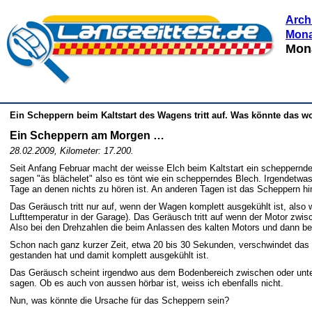
Arch
Mona
Mona
Ein Scheppern beim Kaltstart des Wagens tritt auf. Was könnte das w
Ein Scheppern am Morgen …
28.02.2009, Kilometer: 17.200.
Seit Anfang Februar macht der weisse Elch beim Kaltstart ein scheppernd
sagen "äs blächelet" also es tönt wie ein schepperndes Blech. Irgendetwas
Tage an denen nichts zu hören ist. An anderen Tagen ist das Scheppern hin
Das Geräusch tritt nur auf, wenn der Wagen komplett ausgekühlt ist, also
Lufttemperatur in der Garage). Das Geräusch tritt auf wenn der Motor zwi
Also bei den Drehzahlen die beim Anlassen des kalten Motors und dann be
Schon nach ganz kurzer Zeit, etwa 20 bis 30 Sekunden, verschwindet das
gestanden hat und damit komplett ausgekühlt ist.
Das Geräusch scheint irgendwo aus dem Bodenbereich zwischen oder unter
sagen. Ob es auch von aussen hörbar ist, weiss ich ebenfalls nicht.
Nun, was könnte die Ursache für das Scheppern sein?