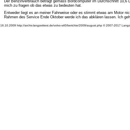
Der Benzinverbrauch beträgt gemäss Bordcomputer im Durchschnitt 10,6 L
mich zu fragen ob das etwas zu bedeuten hat.
Entweder liegt es an meiner Fahrweise oder es stimmt etwas am Motor nic
Rahmen des Service Ende Oktober werde ich das abklären lassen. Ich gehe
16.10.2009 http://archiv.langzeittest.de/volvo-s40/berichte/2009/august.php © 2007-2017 Langze