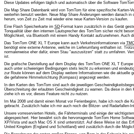
Diese Updates erfolgen täglich und automatisch über die Software TomT
Die Map Share Datenbank wird von TomTom für eine spezifische Karten-Vers
weiterhin benutzt werden. Neue Map Share Änderungen werden danach in d
herum, von Zeit zu Zeit mal wieder eine neue Karten-Version zu kaufen.
Eine Flash Speicherkarte im
SD
-Format kann zusätzlich in das Gerät ges
Tonqualität über den internen Lautsprecher des TomTom sicher nicht besond
Möglichkeit, via Bluetooth mit einem Handy Kontakt aufzunehmen. Auch die
Das TomTom ONE XL T Europe kann auch Verkehrsinformationen via
TM
benötigt eine externe Antenne, welche im Lieferumfang enthalten ist. Trot
normalerweise eher dafür, einen Stau "auszusitzen" statt zu umfahren. Ve
ist.
Die grafische Darstellung auf dem Display des TomTom ONE XL T Europe i
auch unter schwierigen Bedingungen stets leicht zu erkennen und eindeutig
zur Route können auf dem Display weitere Informationen wie die aktuelle g
die gefahrene Himmelsrichtung (Kompass) angezeigt werden.
In den Karten des TomTom sind auch die jeweiligen Geschwindigkeitsbeg
Überschreitung der erlaubten Geschwindigkeit zu warnen. Da diese in den K
ziehe ich es vor, dieses Feature nicht zu nutzen.
Im Mai 2008 und damit einen Monat vor Ferienbeginn, habe ich noch die K
gebracht. Zusätzlich habe ich mir auch noch die Blitzer- und Radarfallen-I
Unsere vorreservierten Hotels, die Fährterminals und einige der wichtigst
abgespeichert. Hier bewährt sich die hervorragende TomTom Home Softw
XP/Vista und auch Mac OS X sind unterstützt. Auf diese Weise ist das Er
United Kingdom (England und Schottland) wird zusätzlich durch die Möglichk