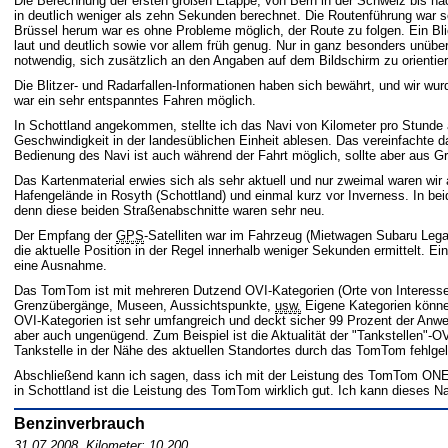
Die Berechnung der ersten großen Etappe, von Bern in der Schweiz bis na
in deutlich weniger als zehn Sekunden berechnet. Die Routenführung war 
Brüssel herum war es ohne Probleme möglich, der Route zu folgen. Ein B
laut und deutlich sowie vor allem früh genug. Nur in ganz besonders unübe
notwendig, sich zusätzlich an den Angaben auf dem Bildschirm zu orientie
Die Blitzer- und Radarfallen-Informationen haben sich bewährt, und wir wur
war ein sehr entspanntes Fahren möglich.
In Schottland angekommen, stellte ich das Navi von Kilometer pro Stunde
Geschwindigkeit in der landesüblichen Einheit ablesen. Das vereinfachte 
Bedienung des Navi ist auch während der Fahrt möglich, sollte aber aus G
Das Kartenmaterial erwies sich als sehr aktuell und nur zweimal waren wir
Hafengelände in Rosyth (Schottland) und einmal kurz vor Inverness. In beid
denn diese beiden Straßenabschnitte waren sehr neu.
Der Empfang der
GPS
-Satelliten war im Fahrzeug (Mietwagen Subaru Lega
die aktuelle Position in der Regel innerhalb weniger Sekunden ermittelt. 
eine Ausnahme.
Das TomTom ist mit mehreren Dutzend OVI-Kategorien (Orte von Interesse) 
Grenzübergänge, Museen, Aussichtspunkte,
usw.
Eigene Kategorien können
OVI-Kategorien ist sehr umfangreich und deckt sicher 99 Prozent der Anwen
aber auch ungenügend. Zum Beispiel ist die Aktualität der "Tankstellen"-OV
Tankstelle in der Nähe des aktuellen Standortes durch das TomTom fehlgele
Abschließend kann ich sagen, dass ich mit der Leistung des TomTom ONE X
in Schottland ist die Leistung des TomTom wirklich gut. Ich kann dieses 
Benzinverbrauch
31.07.2008, Kilometer: 10.200.