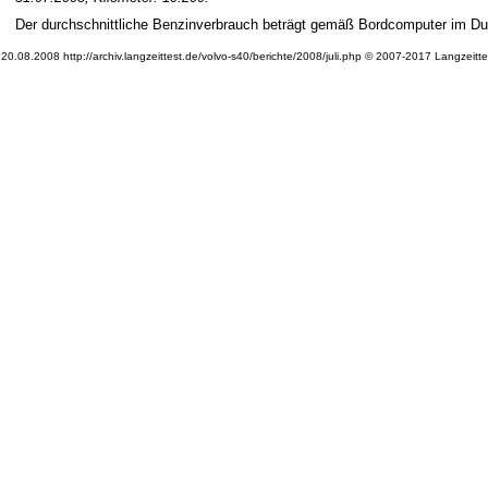
Der durchschnittliche Benzinverbrauch beträgt gemäß Bordcomputer im Durch
20.08.2008 http://archiv.langzeittest.de/volvo-s40/berichte/2008/juli.php © 2007-2017 Langzeitt